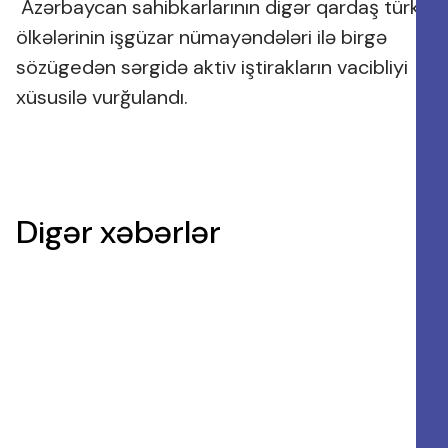
Azərbaycan sahibkarlarının digər qardaş türk
ölkələrinin işgüzar nümayəndələri ilə birgə
sözügedən sərgidə aktiv iştirakların vacibliyi
xüsusilə vurğulandı.
Digər xəbərlər