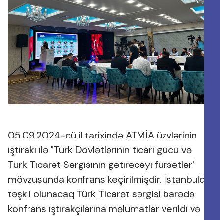
05.09.2024-cü il tarixində ATMİA üzvlərinin
iştirakı ilə "Türk Dövlətlərinin ticari gücü və
Türk Ticarət Sərgisinin gətirəcəyi fürsətlər"
mövzusunda konfrans keçirilmişdir. İstanbulda
təşkil olunacaq Türk Ticarət sərgisi barədə
konfrans iştirakçılarına məlumatlar verildi və