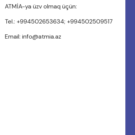
ATMİA-ya üzv olmaq üçün:
Tel.: +994502653634; +994502509517
Email:
info@atmia.az