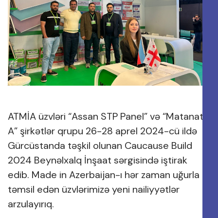
ATMİA üzvləri “Assan STP Panel” və “Matanat
A” şirkətlər qrupu 26-28 aprel 2024-cü ildə
Gürcüstanda təşkil olunan Caucause Build
2024 Beynəlxalq İnşaat sərgisində iştirak
edib. Made in Azerbaijan-ı hər zaman uğurla
təmsil edən üzvlərimizə yeni nailiyyətlər
arzulayırıq.