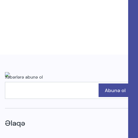
Xəbərlərə abunə ol
Abunə ol
Əlaqə