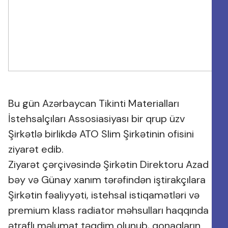
Bu gün Azərbaycan Tikinti Materialları
İstehsalçıları Assosiasiyası bir qrup üzv
Şirkətlə birlikdə ATO Slim Şirkətinin ofisini
ziyarət edib.
Ziyarət çərçivəsində Şirkətin Direktoru Azad
bəy və Günay xanım tərəfindən iştirakçılara
Şirkətin fəaliyyəti, istehsal istiqamətləri və
premium klass radiator məhsulları haqqında
ətraflı məlumat təqdim olunub, qonaqların