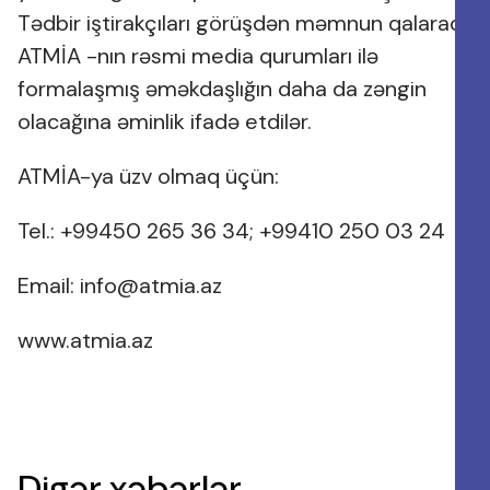
Tədbir iştirakçıları görüşdən məmnun qalaraq
ATMİA -nın rəsmi media qurumları ilə
formalaşmış əməkdaşlığın daha da zəngin
olacağına əminlik ifadə etdilər.
ATMİA-ya üzv olmaq üçün:
Tel.: +99450 265 36 34; +99410 250 03 24
Email:
info@atmia.az
www.atmia.az
Digər xəbərlər