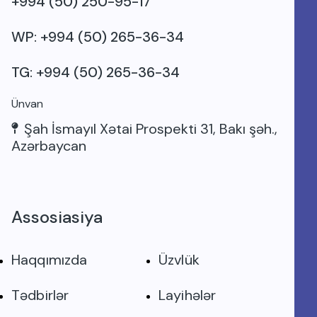
+994 (50) 250-95-17
WP: +994 (50) 265-36-34
TG: +994 (50) 265-36-34
Ünvan
Şah İsmayıl Xətai Prospekti 31, Bakı şəh.,
Azərbaycan
Assosiasiya
Haqqımızda
Üzvlük
Tədbirlər
Layihələr