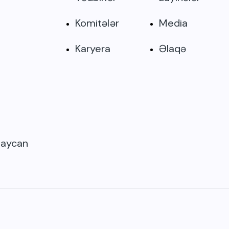
Komitələr
Media
Karyera
Əlaqə
rbaycan