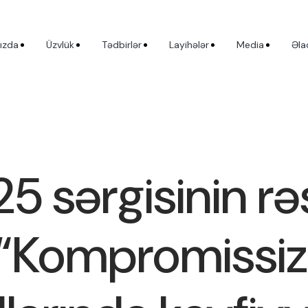
ızda
Üzvlük
Tədbirlər
Layihələr
Media
Əla
5 sərgisinin rə
“Kompromissiz 