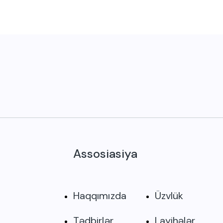
Assosiasiya
Haqqımızda
Üzvlük
Tədbirlər
Layihələr