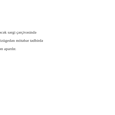
cək sərgi çərçivəsində
Sözügedən mötəbər tədbirdə
n aparılır.