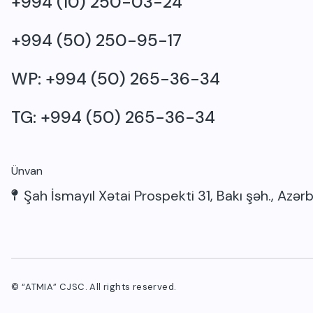
+994 (10) 250-03-24
+994 (50) 250-95-17
WP: +994 (50) 265-36-34
TG: +994 (50) 265-36-34
Ünvan
Şah İsmayıl Xətai Prospekti 31, Bakı şəh., Azə
© “ATMIA” CJSC. All rights reserved.