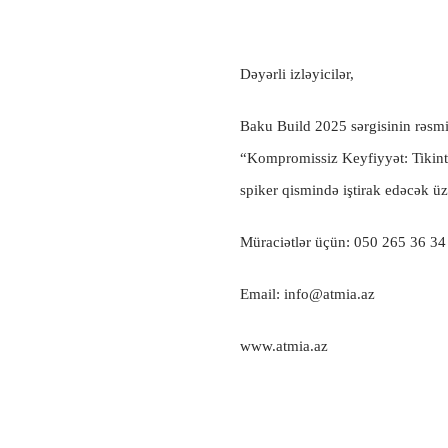
Dəyərli izləyicilər,
Baku Build 2025 sərgisinin rəsmi
“Kompromissiz Keyfiyyət: Tikint
spiker qismində iştirak edəcək üz
Müraciətlər üçün: 050 265 36 34
Email:
info@atmia.az
www.atmia.az