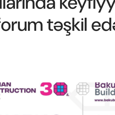
allarında keyfiy
orum təşkil ed