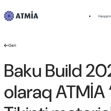
Haqqım
Geri
Baku Build 202
olaraq ATMİA 