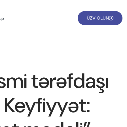
ÜZV OLUN
qə
smi tərəfdaşı
Keyfiyyət: