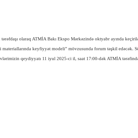
 tərəfdaşı olaraq ATMİA Bakı Ekspo Mərkəzində oktyabr ayında keçirilə
i materiallarında keyfiyyət modeli” mövzusunda forum təşkil edəcək. 
vlərimizin qeydiyyatı 11 iyul 2025-ci il, saat 17:00-dək ATMİA tərəfində