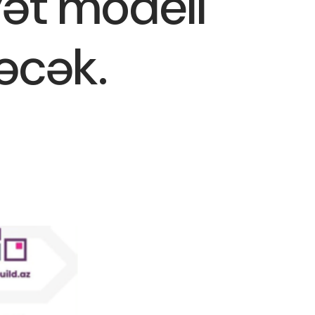
yət modeli”
əcək.