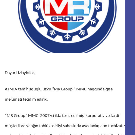
Dəyərli izləyicilər,
ATMİA tam hüquqlu üzvü “MR Group ” MMC haqqında qısa
məlumatı təqdim edirik.
“MR Group” MMC 2007-ci ildə təsis edilmiş korporativ və fərdi
müştərilərə yanğın təhlükəsizliyi sahəsində avadanlıqların təchizatı və