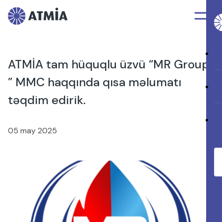
ATMİA tam hüquqlu üzvü “MR Group
” MMC haqqında qısa məlumatı
təqdim edirik.
05 may 2025