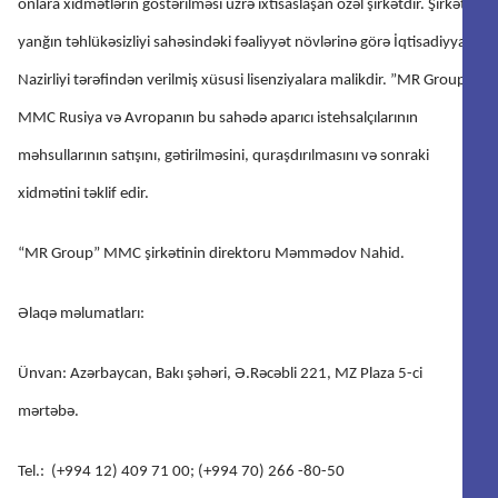
onlara xidmətlərin göstərilməsi üzrə ixtisaslaşan özəl şirkətdir. Şirkət
yanğın təhlükəsizliyi sahəsindəki fəaliyyət növlərinə görə İqtisadiyyat
Nazirliyi tərəfindən verilmiş xüsusi lisenziyalara malikdir. ”MR Group”
MMC Rusiya və Avropanın bu sahədə aparıcı istehsalçılarının
məhsullarının satışını, gətirilməsini, quraşdırılmasını və sonraki
xidmətini təklif edir.
“MR Group” MMC şirkətinin direktoru Məmmədov Nahid.
Əlaqə məlumatları:
Ünvan: Azərbaycan, Bakı şəhəri, Ə.Rəcəbli 221, MZ Plaza 5-ci
mərtəbə.
Tel.: (+994 12) 409 71 00; (+994 70) 266 -80-50