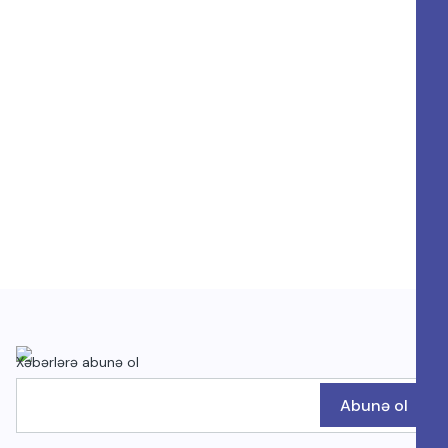
Xəbərlərə abunə ol
Abunə ol