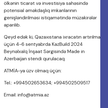
ölkənin ticarət və investisiya sahəsində
potensial əməkdaşlıq imkanlarının
genişləndirilməsi istiqamətində müzakirələr
aparılıb.
Qeyd edək ki, Qazaxıstana ixracatın artırılması
üçün 4-6 sentyabrda KazBuild 2024
Beynəlxalq İnşaat Sərgisində Made in
Azerbaijan stendi qurulacaq.
ATMİA-ya üzv olmaq üçün:
Tel.: +994502653634; +994502509517
Email:
info@atmia.az