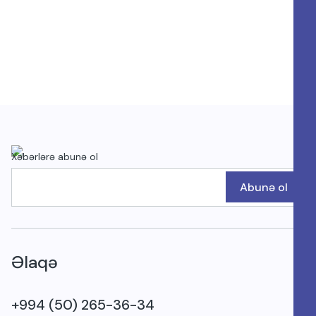
Xəbərlərə abunə ol
Abunə ol
Əlaqə
+994 (50) 265-36-34