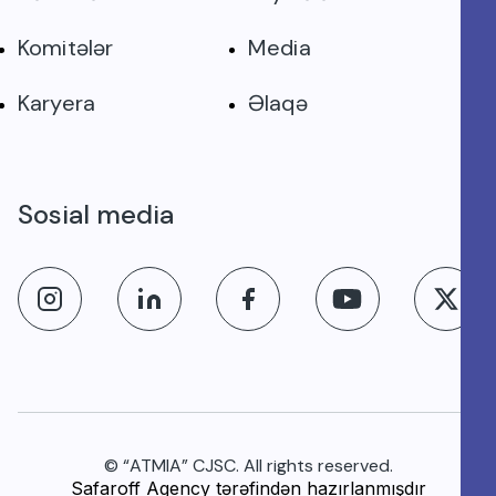
Komitələr
Media
Karyera
Əlaqə
Sosial media
© “ATMIA” CJSC. All rights reserved.
Safaroff Agency tərəfindən hazırlanmışdır