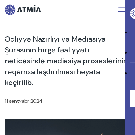
Ədliyyə Nazirliyi və Mediasiya
Şurasının birgə fəaliyyəti
nəticəsində mediasiya proseslərinin
rəqəmsallaşdırılması həyata
keçirilib.
11 sentyabr 2024