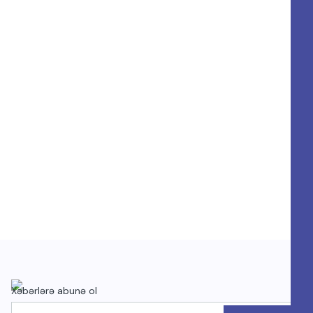
Xəbərlərə abunə ol