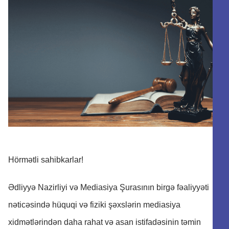
Hörmətli sahibkarlar!
Ədliyyə Nazirliyi və Mediasiya Şurasının birgə fəaliyyəti
nəticəsində hüquqi və fiziki şəxslərin mediasiya
xidmətlərindən daha rahat və asan istifadəsinin təmin