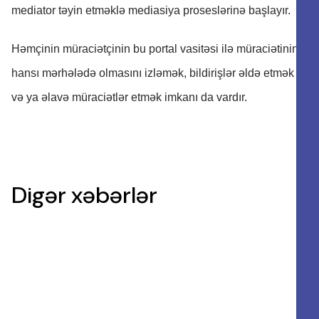
mediator təyin etməklə mediasiya proseslərinə başlayır.
Həmçinin müraciətçinin bu portal vasitəsi ilə müraciətinin
hansı mərhələdə olmasını izləmək, bildirişlər əldə etmək
və ya əlavə müraciətlər etmək imkanı da vardır.
Digər xəbərlər