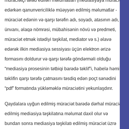
müraciətçi tələb edilən məlumatları (mediasiyaya müraciət
edərkən qanunvericiliklə müəyyən edilmiş məlumatlar -
müraciət edənin və qarşı tərəfin adı, soyadı, atasının adı,
ünvanı, əlaqə nömrəsi, mübahisənin növü və predmeti,
müraciət etmək istədiyi təşkilat, mediator və s.) əlavə
edərək ilkin mediasiya sessiyası üçün elektron ərizə
formasını doldurur və qarşı tərəfə göndərməli olduğu
“mediasiya prosesinin tətbiqi barədə təklif”i, habelə həmin
təklifin qarşı tərəfə çatmasını təsdiq edən poçt sənədini
“pdf” formatında yükləməklə müraciətini yekunlaşdırır.
Qaydalara uyğun edilmiş müraciət barədə dərhal müraciət
edilmiş mediasiya təşkilatına məlumat daxil olur və
bundan sonra mediasiya təşkilatı edilmiş müraciət üzrə