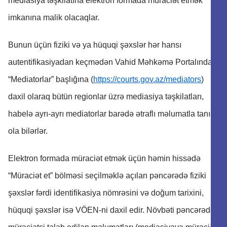
mediasiya təşkilatına elektron formada müraciət etmək
imkanına malik olacaqlar.
Bunun üçün fiziki və ya hüquqi şəxslər hər hansı
autentifikasiyadan keçmədən Vahid Məhkəmə Portalında
“Mediatorlar” başlığına (
https://courts.gov.az/mediators
)
daxil olaraq bütün regionlar üzrə mediasiya təşkilatları,
habelə ayrı-ayrı mediatorlar barədə ətraflı məlumatla tanış
ola bilərlər.
Elektron formada müraciət etmək üçün həmin hissədə
“Müraciət et” bölməsi seçilməklə açılan pəncərədə fiziki
şəxslər fərdi identifikasiya nömrəsini və doğum tarixini,
hüquqi şəxslər isə VÖEN-ni daxil edir. Növbəti pəncərədə