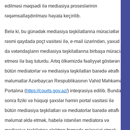
edilməsi məqsədi ilə mediasiya proseslərinin
rəqəmsallaşdırılması həyata keçirilib.
Belə ki, bu günədək mediasiya təşkilatlarına müraciətlər
rəsmi qaydada poçt vasitəsi ilə, e-mail üzərindən, yaxud
da vətəndaşların mediasiya təşkilatlarına birbaşa müraciət
etməsi ilə baş tuturdu. Artıq ölkəmizdə fəaliyyət göstərən
bütün mediatorlar və mediasiya təşkilatları barədə ətraflı
məlumatlar Azərbaycan Respublikasının Vahid Məhkəmə
Portalına (
https://courts.gov.az/
) inteqrasiya edilib. Bundan
sonra fiziki və hüquqi şəxslər həmin portal vasitəsi ilə
bütün mediasiya təşkilatları və mediatorlar barədə ətraflı
məlumat əldə etmək, habelə istənilən mediatora və