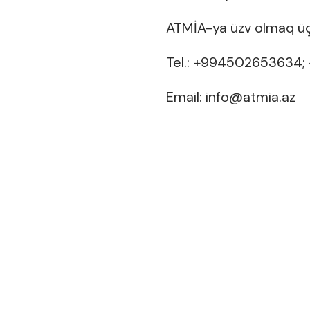
ATMİA-ya üzv olmaq ü
Tel.: +994502653634
Email:
info@atmia.az