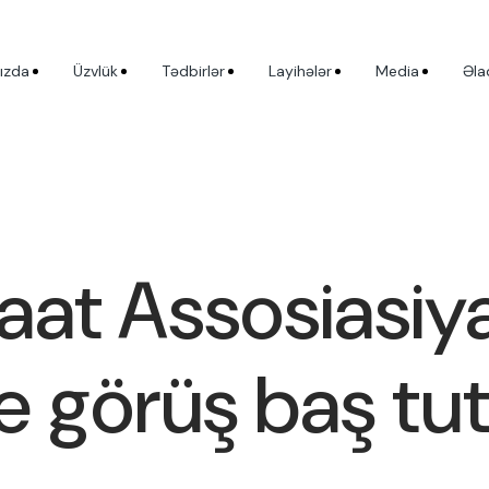
ızda
Üzvlük
Tədbirlər
Layihələr
Media
Əla
aat Assosiasiy
e görüş baş tu