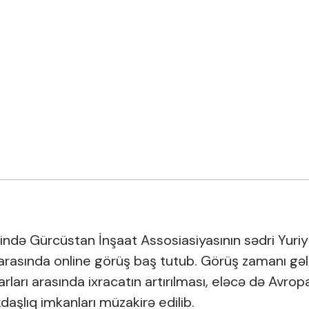
xində Gürcüstan İnşaat Assosiasiyasının sədri Yur
 arasında online görüş baş tutub. Görüş zamanı g
arları arasında ixracatın artırılması, eləcə də Avro
daşlıq imkanları müzakirə edilib.