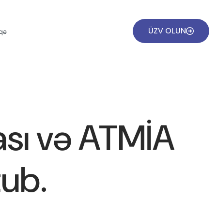
ÜZV OLUN
qə
ası və ATMİA
tub.