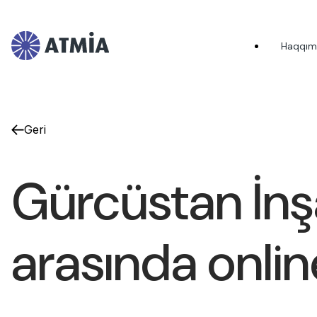
Haqqım
Geri
Gürcüstan İnş
arasında onlin