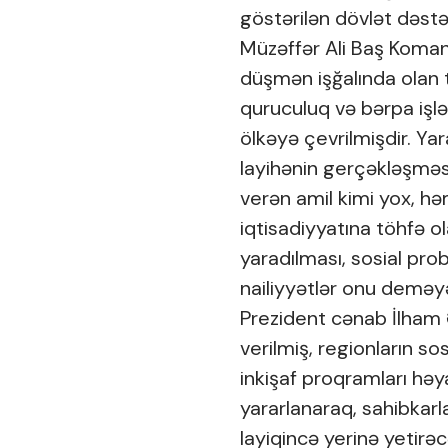
göstərilən dövlət dəstə
Müzəffər Ali Baş Komand
düşmən işğalında olan t
quruculuq və bərpa işl
ölkəyə çevrilmişdir. Yara
layihənin gerçəkləşməsin
verən amil kimi yox, hə
iqtisadiyyatına töhfə ol
yaradılması, sosial prob
nailiyyətlər onu deməyə
Prezident cənab İlham Əl
verilmiş, regionların s
inkişaf proqramları həy
yararlanaraq, sahibkarl
layiqincə yerinə yetirəc