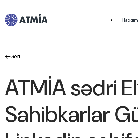
Haqqım
Geri
ATMİA sədri El
Sahibkarlar G