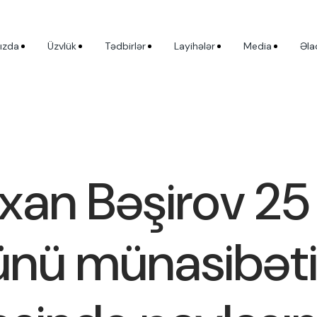
ızda
Üzvlük
Tədbirlər
Layihələr
Media
Əla
xan Bəşirov 25
ünü münasibətil