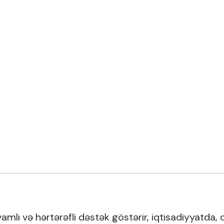
amlı və hərtərəfli dəstək göstərir, iqtisadiyyatda,