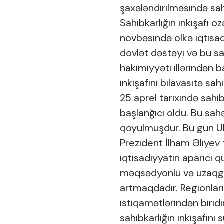
şaxələndirilməsində sahi
Sahibkarlığın inkişafı ö
növbəsində ölkə iqtisad
dövlət dəstəyi və bu sa
hakimiyyəti illərindən 
inkişafını bilavasitə sah
25 aprel tarixində sahib
başlanğıcı oldu. Bu sa
qoyulmuşdur. Bu gün Ul
Prezident İlham Əliyev 
iqtisadiyyatın aparıcı 
məqsədyönlü və uzaqgö
artmaqdadır. Regionların
istiqamətlərindən biridir
sahibkarlığın inkişafın