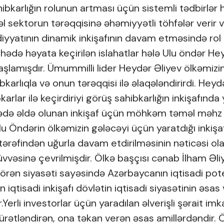
bkarlığın rolunun artması üçün sistemli tədbirlər hə
zəl sektorun tərəqqisinə əhəmiyyətli töhfələr verir 
iyyatının dinamik inkişafının davam etməsində rol 
hədə həyata keçirilən islahatlar hələ Ulu öndər He
başlamışdır. Ümummilli lider Heydər Əliyev ölkəmizin
ibkarlıqla və onun tərəqqisi ilə əlaqələndirirdi. Heyd
karlar ilə keçirdiriyi görüş sahibkarlığın inkişafınd
hədə əldə olunan inkişaf üçün möhkəm təməl məhz
u Öndərin ölkəmizin gələcəyi üçün yaratdığı inkişa
tərəfindən uğurla davam etdirilməsinin nəticəsi ol
qüvvəsinə çevrilmişdir. Ölkə başçısı cənab İlham Əli
rən siyasəti sayəsində Azərbaycanın iqtisadi pot
 iqtisadi inkişafı dövlətin iqtisadi siyasətinin əsas
.Yerli investorlar üçün yaradılan əlverişli şərait im
ı sürətləndirən, ona təkan verən əsas amillərdəndir.