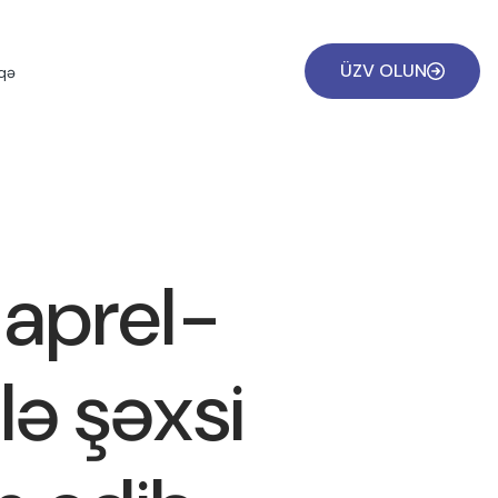
ÜZV OLUN
qə
 aprel-
ə şəxsi