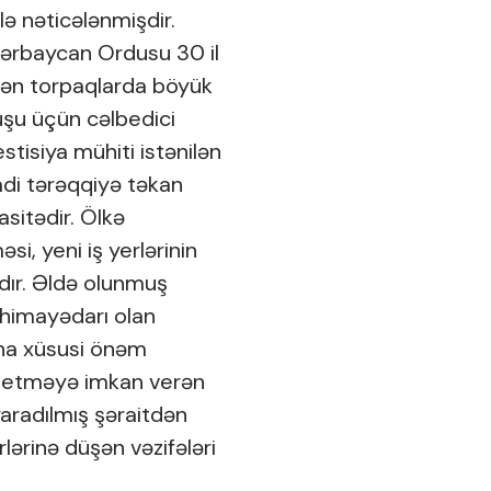
lə nəticələnmişdir.
Azərbaycan Ordusu 30 il
ilən torpaqlarda böyük
uşu üçün cəlbedici
estisiya mühiti istənilən
sadi tərəqqiyə təkan
asitədir. Ölkə
si, yeni iş yerlərinin
lıdır. Əldə olunmuş
ı himayədarı olan
fına xüsusi önəm
ldə etməyə imkan verən
yaradılmış şəraitdən
lərinə düşən vəzifələri