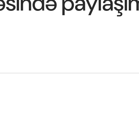
əsində paylaşı