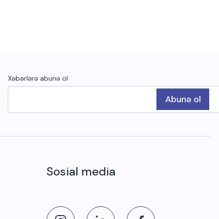
Xəbərlərə abunə ol
Abunə ol
Sosial media