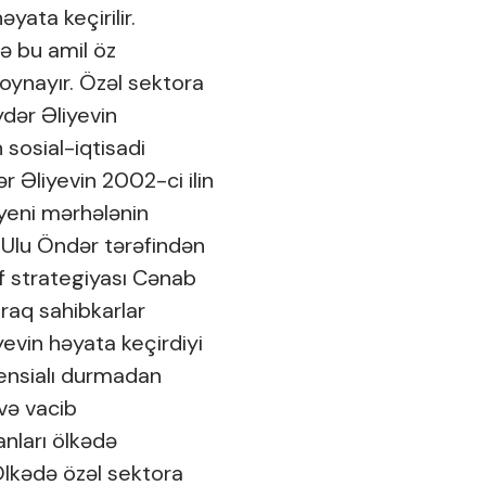
yata keçirilir.
və bu amil öz
oynayır. Özəl sektora
ydər Əliyevin
 sosial-iqtisadi
ər Əliyevin 2002-ci ilin
a yeni mərhələnin
 Ulu Öndər tərəfindən
f strategiyası Cənab
araq sahibkarlar
yevin həyata keçirdiyi
ensialı durmadan
 və vacib
kanları ölkədə
 Ölkədə özəl sektora