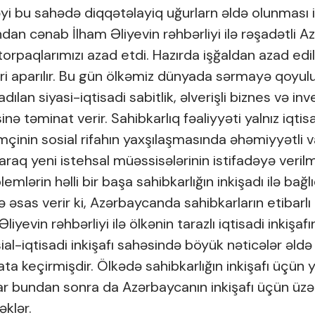
yi bu sahədə diqqətəlayiq uğurlarn əldə olunması i
an cənab İlham Əliyevin rəhbərliyi ilə rəşadətli 
orpaqlarımızı azad etdi. Hazırda işğaldan azad ed
əri aparılır. Bu gün ölkəmiz dünyada sərmayə qoyul
dılan siyasi-iqtisadi sabitlik, əlverişli biznes və inv
ə təminat verir. Sahibkarlıq fəaliyyəti yalnız iqti
mçinin sosial rifahın yaxşılaşmasında əhəmiyyətli v
araq yeni istehsal müəssisələrinin istifadəyə verilmə
lemlərin həlli bir başa sahibkarlığın inkişadı ilə bağ
 əsas verir ki, Azərbaycanda sahibkarların etibarl
iyevin rəhbərliyi ilə ölkənin tarazlı iqtisadi inkişa
osial-iqtisadi inkişafı sahəsində böyük nəticələr ə
ata keçirmişdir. Ölkədə sahibkarlığın inkişafı üçün 
ar bundan sonra da Azərbaycanın inkişafı üçün üzər
əklər.