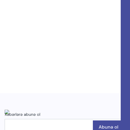
Xəbərlərə abunə ol
Abunə ol