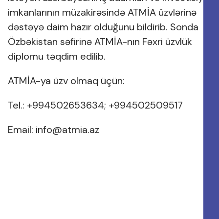
imkanlarının müzakirəsində ATMİA üzvlərinə
dəstəyə daim hazır olduğunu bildirib. Sonda
Özbəkistan səfirinə ATMİA-nın Fəxri üzvlük
diplomu təqdim edilib.
ATMİA-ya üzv olmaq üçün:
Tel.: +994502653634; +994502509517
Email:
info@atmia.az