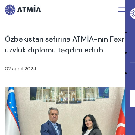
Özbəkistan səfirinə ATMİA-nın Fəxri
üzvlük diplomu təqdim edilib.
02 aprel 2024