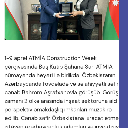
1-9 aprel ATMİA Construction Week
çərçivəsində Baş Katib Şahanə Sarı ATMİA
nümayəndə heyəti ilə birlikdə Özbəkistanın
Azərbaycanda fövqəladə və səlahiyyətli səfiri
cənab Bahrom Aşrafxanovla görüşüb. Görüş
zamanı 2 ölkə arasında inşaat sektoruna aid
perspektiv əməkdaşlıq imkanları müzakirə
edilib. Cənab səfir Özbəkistana ixracat etmək
istəyən azərbaycanlı iş adamları və investisiya