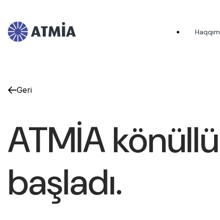
Haqqım
Geri
ATMİA könüllü
başladı.