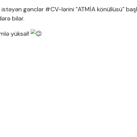
 istəyən gənclər
#CV
-lərini “ATMİA könüllüsü” başlığ
rə bilər.
imlə yüksəl!