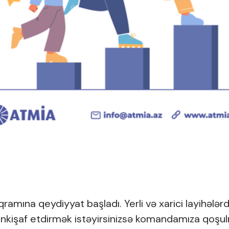
qramına qeydiyyat başladı. Yerli və xarici layihələr
 inkişaf etdirmək istəyirsinizsə komandamıza qoşu