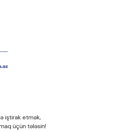
də iştirak etmək,
lmaq üçün tələsin!