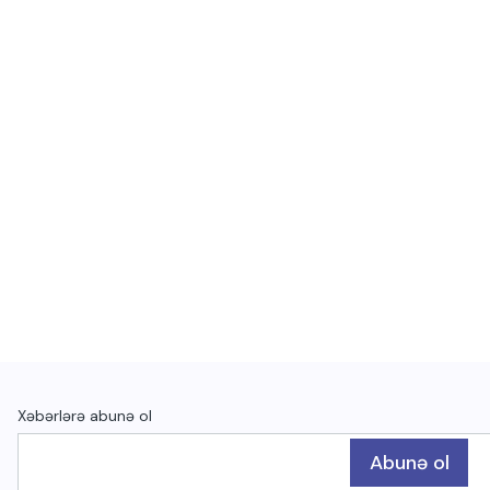
Xəbərlərə abunə ol
Abunə ol