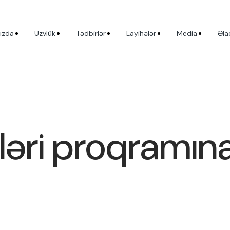
ızda
Üzvlük
Tədbirlər
Layihələr
Media
Əla
ləri proqramın