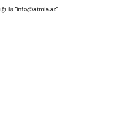
ı ilə “
info@atmia.az
”