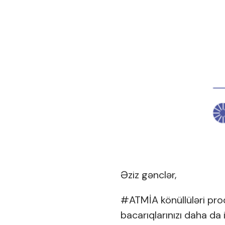
Əziz gənclər,
#ATMİA
könüllüləri pro
bacarıqlarınızı daha da