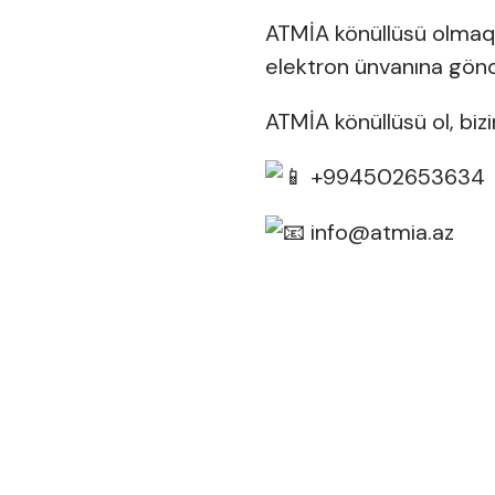
ATMİA könüllüsü olmaq
elektron ünvanına göndə
ATMİA könüllüsü ol, biz
+994502653634
info@atmia.az