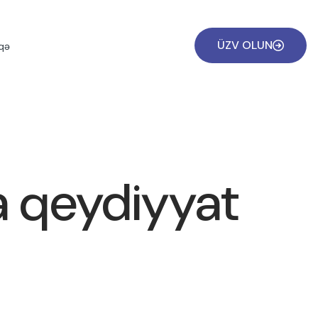
ÜZV OLUN
qə
a qeydiyyat